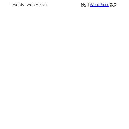
Twenty Twenty-Five
使用
WordPress
設計