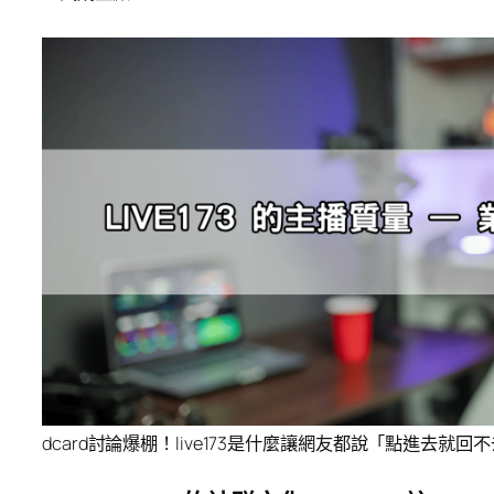
dcard討論爆棚！live173是什麼讓網友都說「點進去就回