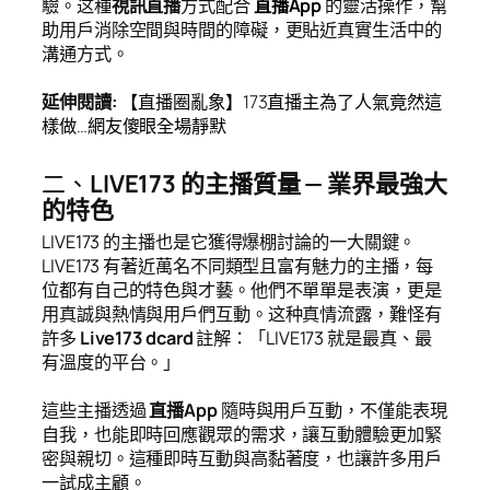
驗。这種
視訊直播
方式配合
直播App
的靈活操作，幫
助用戶消除空間與時間的障礙，更貼近真實生活中的
溝通方式。
延伸閱讀
:
【直播圈亂象】173直播主為了人氣竟然這
樣做…網友傻眼全場靜默
二、
LIVE173 的主播質量 — 業界最強大
的特色
LIVE173 的主播也是它獲得爆棚討論的一大關鍵。
LIVE173 有著近萬名不同類型且富有魅力的主播，每
位都有自己的特色與才藝。他們不單單是表演，更是
用真誠與熱情與用戶們互動。这种真情流露，難怪有
許多
Live173 dcard
註解：「LIVE173 就是最真、最
有溫度的平台。」
這些主播透過
直播App
隨時與用戶互動，不僅能表現
自我，也能即時回應觀眾的需求，讓互動體驗更加緊
密與親切。這種即時互動與高黏著度，也讓許多用戶
一試成主顧。