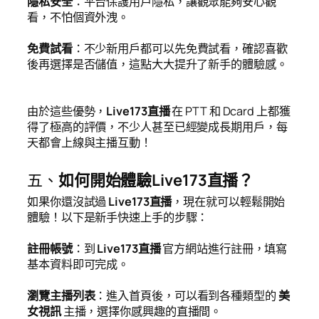
隱私安全
：平台保護用戶隱私，讓觀眾能夠安心觀
看，不怕個資外洩。
免費試看
：不少新用戶都可以先免費試看，確認喜歡
後再選擇是否儲值，這點大大提升了新手的體驗感。
由於這些優勢，
Live173直播
在 PTT 和 Dcard 上都獲
得了極高的評價，不少人甚至已經變成長期用戶，每
天都會上線與主播互動！
五、
如何開始體驗Live173直播？
如果你還沒試過
Live173直播
，現在就可以輕鬆開始
體驗！以下是新手快速上手的步驟：
註冊帳號
：到
Live173直播
官方網站進行註冊，填寫
基本資料即可完成。
瀏覽主播列表
：進入首頁後，可以看到各種類型的
美
女視訊
主播，選擇你感興趣的直播間。