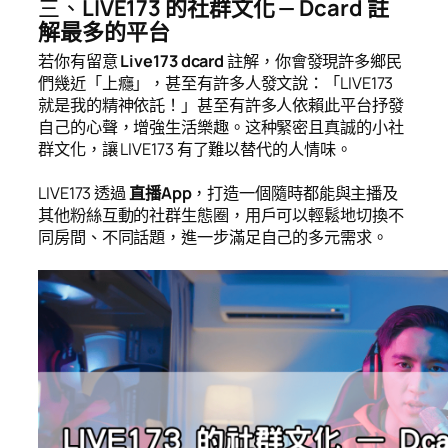
三、
LIVE173 的社群文化 — Dcard 註
解最多的平台
若你有留意
Live173 dcard
註解，你會發現許多鄉民
們幾近「上癮」，甚至有許多人發文說：「LIVE173
就是我的精神依託！」甚至有許多人依賴此平台抒發
自己的心聲，增強生活樂趣。这种緊密且真誠的小社
群文化，讓 LIVE173 有了難以替代的人情味。
LIVE173 透過
直播App
，打造一個隨時都能與主播及
其他粉絲互動的社群生態圈，用戶可以輕鬆地切換不
同房間、不同話題，進一步滿足自己的多元需求。