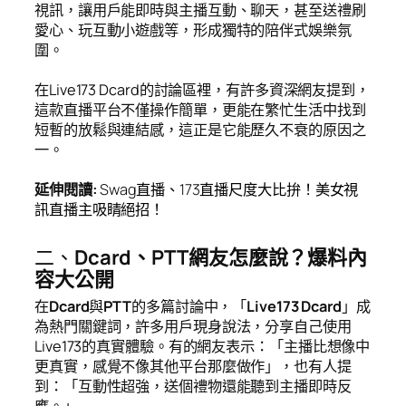
視訊，讓用戶能即時與主播互動、聊天，甚至送禮刷
愛心、玩互動小遊戲等，形成獨特的陪伴式娛樂氛
圍。
在Live173 Dcard的討論區裡，有許多資深網友提到，
這款直播平台不僅操作簡單，更能在繁忙生活中找到
短暫的放鬆與連結感，這正是它能歷久不衰的原因之
一。
延伸閱讀
:
Swag
直播、
173
直播尺度大比拚！美女視
訊直播主吸睛絕招！
二、
Dcard、PTT網友怎麼說？爆料內
容大公開
在
Dcard
與
PTT
的多篇討論中，「
Live173 Dcard
」成
為熱門關鍵詞，許多用戶現身說法，分享自己使用
Live173的真實體驗。有的網友表示：「主播比想像中
更真實，感覺不像其他平台那麼做作」，也有人提
到：「互動性超強，送個禮物還能聽到主播即時反
應。」