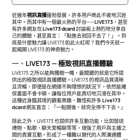
近幾年
視訊直播
蓬勃發展，許多用戶樂此不疲地沉迷
其中。而其中有一個最火熱的平台——
LIVE173
，甚至
有許多網友在
Live173 dcard
討論板上熱烈地分享自
己的體驗，甚至直言：「點進去就回不去了！」。到
底是什麼魅力讓 LIVE173 如此火紅呢？我們今天就一
起揭開 LIVE173 的神奇魅力。
一、
LIVE173 — 極致視訊直播體驗
LIVE173 之所以能夠獨樹一幟，最關鍵的就是它所提
供出的極致視訊直播體驗。LIVE173 的視訊品質清晰
且流暢，即便是在網速不夠理想的狀況下，依然能確
保畫面不會卡頓，讓每位用戶能真切地沉浸在其中。
这種近身臨其境的觀看樂趣，難怪有許多
Live173
dcard
網友直言：「一點開後，就完全停不下去。」
除此之外，LIVE173 也提供許多互動功能，比如發送
禮物、點歌、聊天室暢聊等等，增強了用戶與主播之
間的真實互動，形成了一種難以替代的人際溝通體