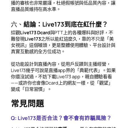
播的審核也非常嚴謹，杜絕假帳號與低品質內容，讓
直播品質維持在高水準。
六、
結論：Live173到底在紅什麼？
綜觀
Live173 Dcard
與PTT上的各種爆料與好評，不
難發現
Live173
之所以能紅這麼久，靠的不只是「美
女視訊」這個噱頭，更是整體使用體驗、平台設計與
真實互動感的全方位成功。
從功能設計到直播內容，從用戶反饋到主播經營，
Live173幾乎可說是直播app界的「典範代表」。如果
你還沒試過，不妨下載Live173 app，親自體驗看看
——或許你也會像Dcard上的網友一樣，從「觀望」
變成「日常習慣」。
常見問題
Q: Live173是否合法？會不會有詐騙風險？