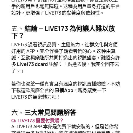
手的新用戶也毫無障礙。这種為用戶量身打造的平台
設計，更增強了 LIVE173 的黏著度與依賴性。
五、
結論 — LIVE173 為何讓人難以放
下？
LIVE173 憑著視訊品質、主播魅力、社群文化與方便
好用的 APP，完全俘獲了觀看者們的心。这种由真
誠、互動與樂趣所共同打造出的視聽盛宴，難怪有許
多
Live173 dcard
註解：「點進去後，我完全回不去
了。」
若你也渴望一種真實且有溫度的視訊直播體驗，不妨
下載這款風靡全台的
直播App
，親身感受一下
LIVE173 的無窮魅力吧！
六、
三大常見問題解答
Q: LIVE173 需要付費嗎？
A: LIVE173 APP 本身是免費下載安裝的，但是若你希