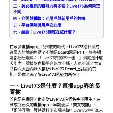
三、
美女視訊的吸引力有多強？Live173為何與眾
不同
四、
介面與體驗：老用戶與新用戶的共鳴
五、
平台保障與用戶安心度
六、
結論：Live173到底在紅什麼？
在眾多
直播app
百花齊放的時代，
Live173
憑什麼成
為眾人討論的焦點？不論是
Dcard
還是
PTT
，許多網
友都紛紛爆料：「Live173真的不一樣！」到底是什麼
吸引力，讓這款直播平台屹立不搖、人氣不減？本文
將從六大面向深入剖析
Live173 Dcard
上討論的真
相，帶你全面了解
Live173
的魅力所在！
一、
Live173是什麼？直播app界的長
青樹
若你是直播迷，肯定對
Live173
這個名字不陌生。這
款成立已久的
直播app
，早期便以「
美女視訊
」、
「即時互動」等特點打下市場基礎。Live173主打真人