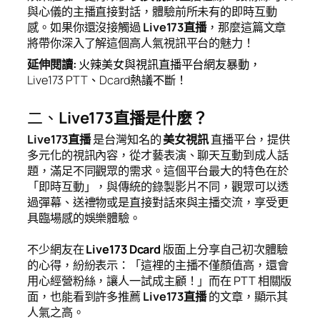
與心儀的主播直接對話，體驗前所未有的即時互動
感。如果你還沒接觸過
Live173直播
，那麼這篇文章
將帶你深入了解這個高人氣視訊平台的魅力！
延伸閱讀
:
火辣美女與視訊直播平台網友暴動，
Live173 PTT、Dcard熱議不斷！
二、
Live173直播是什麼？
Live173直播
是台灣知名的
美女視訊
直播平台，提供
多元化的視訊內容，從才藝表演、聊天互動到成人話
題，滿足不同觀眾的需求。這個平台最大的特色在於
「即時互動」，與傳統的錄製影片不同，觀眾可以透
過彈幕、送禮物或是直接對話來與主播交流，享受更
具臨場感的娛樂體驗。
不少網友在
Live173 Dcard
版面上分享自己初次體驗
的心得，紛紛表示：「這裡的主播不僅顏值高，還會
用心經營粉絲，讓人一試成主顧！」而在 PTT 相關版
面，也能看到許多推薦
Live173直播
的文章，顯示其
人氣之高。