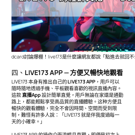
dcard討論爆棚！live173是什麼讓網友都說「點進去就回
四、
LIVE173 APP — 方便又暢快地觀看
LIVE173 本身有推出自己的
LIVE173 APP
，用戶可以
隨時隨地透過手機、平板觀看喜歡的視訊直播內容。
這款
直播App
設計簡單直覺，用戶無論在家還是通勤
路上，都能輕鬆享受高品質的直播體驗。这种方便且
暢快的觀看體驗，完全不會因時間、空間而受到限
制，難怪有許多人說：「LIVE173 就是伴我度過每一
天的小確幸。」
LIVE173 APP 的操作介面流暢且直觀，即便是初次上