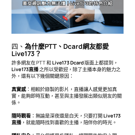
四、
為什麼PTT、Dcard網友都愛
Live173？
許多網友在 PTT 和
Live173 Dcard
版面上都提到，
Live173直播
之所以受歡迎，除了主播本身的魅力之
外，還有以下幾個關鍵原因：
真實感
：相較於錄製的影片，直播讓人感覺更加真
實，能夠即時互動，甚至與主播發展出類似朋友的關
係。
隨時觀看
：無論是深夜還是白天，只要打開
Live173
直播
，就能隨時找到喜歡的主播，陪伴你的時光。